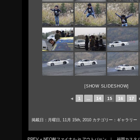
[SHOW SLIDESHOW]
◄
1
...
14
15
16
17
掲載日：月曜日, 11月 15th, 2010
カテゴリー：
ギャラリー
PREV «
NEO耐ファイナル in アウトバーン
｜
福岡カスタム